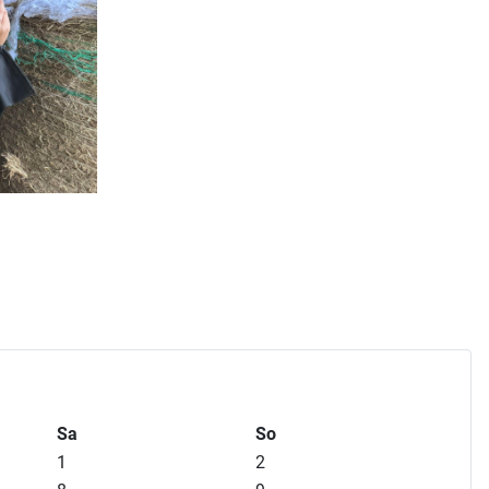
Sa
So
1
2