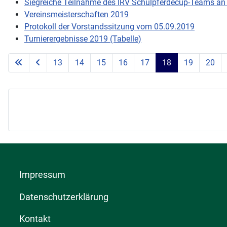
Siegreiche Teilnahme des IRV Schulpferdecup-Teams an 
Vereinsmeisterschaften 2019
Protokoll der Vorstandssitzung vom 05.09.2019
Turnierergebnisse 2019 (Tabelle)
13
14
15
16
17
18
19
20
Impressum
Datenschutzerklärung
Kontakt